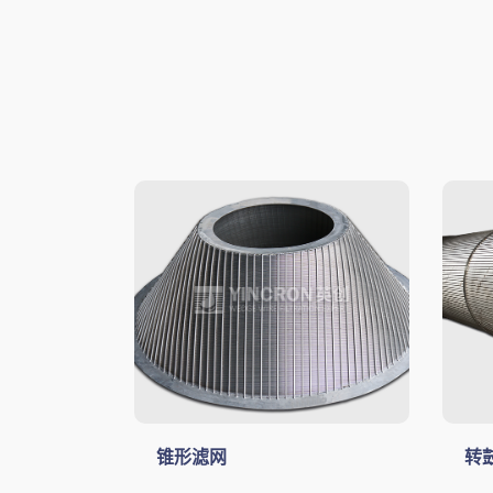
锥形滤网
转