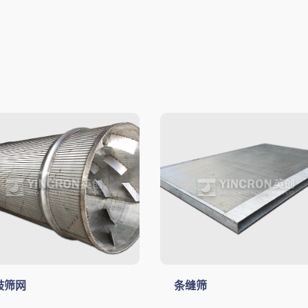
鼓筛网
条缝筛