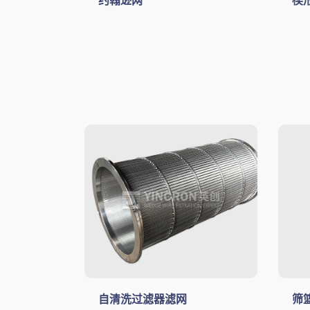
约翰逊网
楔
自清洗过滤器滤网
筛