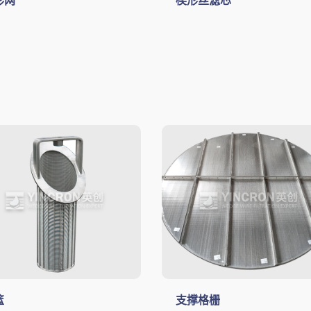
形网
楔形丝滤芯
篮
支撑格栅