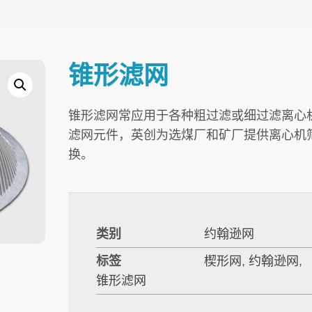
锥形滤网
锥形滤网常应用于各种粗过滤或细过滤离心
滤网元件，英创为选煤厂和矿厂提供离心机
换。
类别
约翰逊网
标签
楔形网
,
约翰逊网
,
锥形滤网